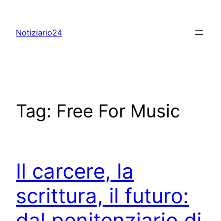
Skip
to
Notiziario24
content
Tag:
Free For Music
Il carcere, la
scrittura, il futuro:
dal penitenziario di