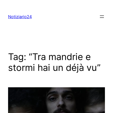
Skip
to
Notiziario24
content
Tag:
“Tra mandrie e
stormi hai un déjà vu”