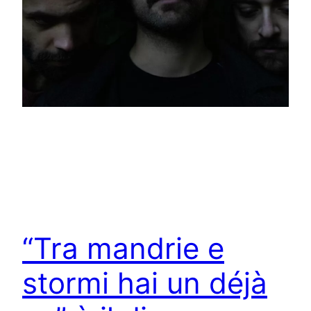
“Tra mandrie e
stormi hai un déjà