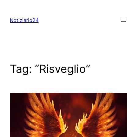
Skip
to
Notiziario24
content
Tag:
“Risveglio”