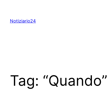
Skip
to
content
Notiziario24
Tag:
“Quando”