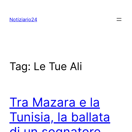
Skip
to
Notiziario24
content
Tag:
Le Tue Ali
Tra Mazara e la
Tunisia, la ballata
di un sognatore