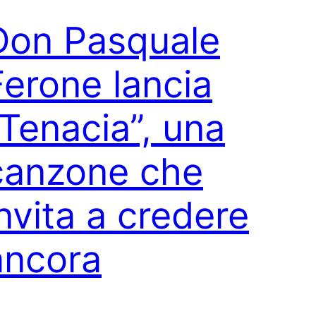
Don Pasquale
Ferone lancia
“Tenacia”, una
canzone che
invita a credere
ancora