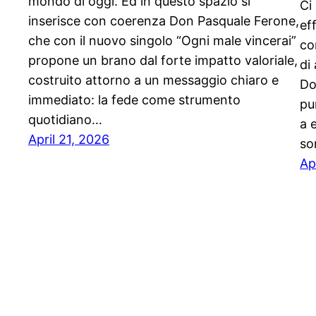
mondo di oggi. Ed in questo spazio si
Ci
inserisce con coerenza Don Pasquale Ferone,
ef
che con il nuovo singolo “Ogni male vincerai”
co
propone un brano dal forte impatto valoriale,
di
costruito attorno a un messaggio chiaro e
Do
immediato: la fede come strumento
pu
quotidiano…
a 
April 21, 2026
so
Ap