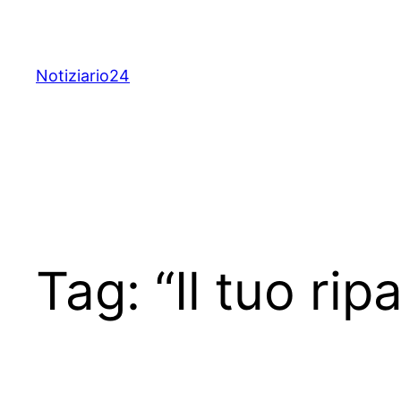
Skip
to
content
Notiziario24
Tag:
“Il tuo rip