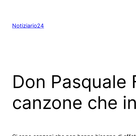
Skip
to
content
Notiziario24
Don Pasquale F
canzone che in