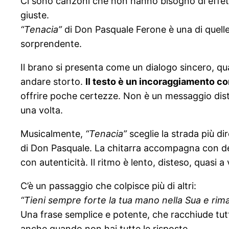
Ci sono canzoni che non hanno bisogno di effetti
giuste.
“Tenacia”
di Don Pasquale Ferone è una di quelle
sorprendente.
Il brano si presenta come un dialogo sincero, q
andare storto.
Il testo è un incoraggiamento con
offrire poche certezze. Non è un messaggio dista
una volta.
Musicalmente,
“Tenacia”
sceglie la strada più di
di Don Pasquale. La chitarra accompagna con de
con autenticità. Il ritmo è lento, disteso, quasi 
C’è un passaggio che colpisce più di altri:
“Tieni sempre forte la tua mano nella Sua e rima
Una frase semplice e potente, che racchiude tut
anche quando non hai tutte le risposte.