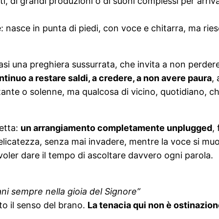
, di grandi produzioni o di suoni complessi per arriva
: nasce in punta di piedi, con voce e chitarra, ma rie
uasi una preghiera sussurrata, che invita a non perd
tinuo a restare saldi, a credere, a non avere paura
,
nte o solenne, ma qualcosa di vicino, quotidiano, ch
retta:
un arrangiamento completamente unplugged
,
licatezza, senza mai invadere, mentre la voce si muo
a voler dare il tempo di ascoltare davvero ogni parola.
ni sempre nella gioia del Signore”
to il senso del brano.
La tenacia qui non è ostinazio