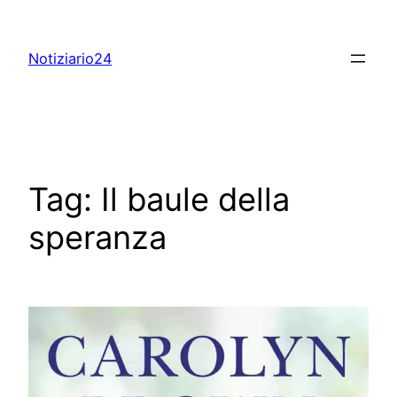
Skip
to
Notiziario24
content
Tag:
Il baule della
speranza