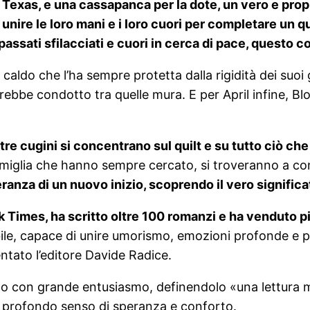
 Texas, e una cassapanca per la dote, un vero e prop
 unire le loro mani e i loro cuori per completare un q
 passati sfilacciati e cuori in cerca di pace, questo 
 caldo che l’ha sempre protetta dalla rigidità dei suoi
bbe condotto tra quelle mura. E per April infine, Bl
 i tre cugini si concentrano sul quilt e su tutto ciò c
famiglia che hanno sempre cercato, si troveranno a con
nza di un nuovo inizio, scoprendo il vero significat
Times, ha scritto oltre 100 romanzi e ha venduto più 
bile, capace di unire umorismo, emozioni profonde e pe
ato l’editore Davide Radice.
anzo con grande entusiasmo, definendolo «una lettura
un profondo senso di speranza e conforto.