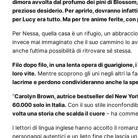
dimora avvolta dal profumo dei pini di Blossom,
prezioso desiderio. Per aprirlo, dovranno infatti
per Lucy era tutto. Ma per tre anime ferite, con
Per Nessa, quella casa è un rifugio, un abbraccio
invece mai immaginato che il suo cammino lo avre
anche l’ultima possibilità di ritrovare sé stessa.
Filo dopo filo, in una lenta opera di guarigione,
loro vite.
Mentre scoprono gli uni negli altri la 
lacrime e perdono condivideranno anche la spera
“
Carolyn Brown, autrice bestseller del New York 
60.000 solo in Italia.
Con il suo stile inconfondi
volta una storia che scalda il cuore
– ha comment
I lettori di lingua inglese hanno accolto il rom
personaggi autentici e un lieto fine che lascia 