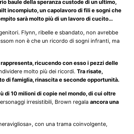
rio baule della speranza custode di un ultimo,
uilt incompiuto, un capolavoro di fili e sogni che
compito sarà molto più di un lavoro di cucito…
 genitori. Flynn, ribelle e sbandato, non avrebbe
ossom non è che un ricordo di sogni infranti, ma
he rappresenta, ricucendo con esso i pezzi delle
dividere molto più dei ricordi.
Tra risate,
o di famiglia, rinascita e seconde opportunità.
di 10 milioni di copie nel mondo, di cui oltre
rsonaggi irresistibili, Brown regala
ancora una
 meravigliosa», con una trama coinvolgente,