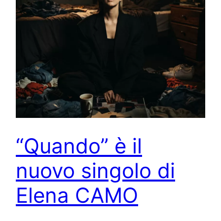
“Quando” è il
nuovo singolo di
Elena CAMO