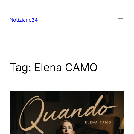
Skip
to
Notiziario24
content
Tag:
Elena CAMO