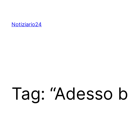
Skip
to
content
Notiziario24
Tag:
“Adesso b