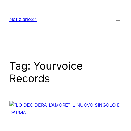
Skip
to
Notiziario24
content
Tag:
Yourvoice
Records