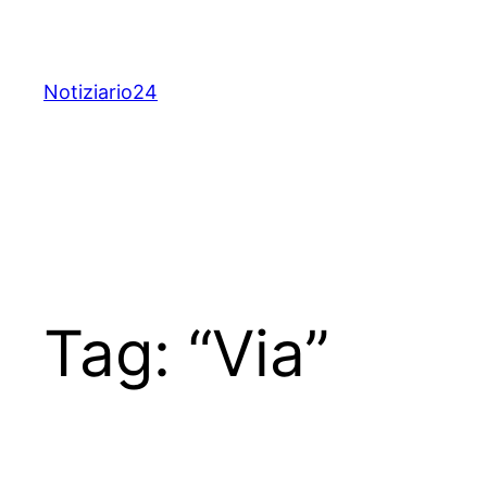
Skip
to
content
Notiziario24
Tag:
“Via”