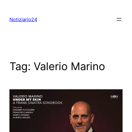
Skip
to
Notiziario24
content
Tag:
Valerio Marino