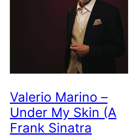
Valerio Marino –
Under My Skin (A
Frank Sinatra