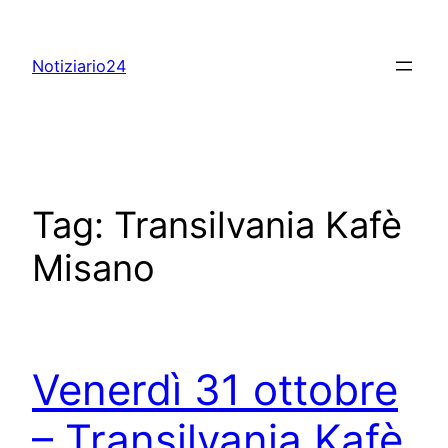
Skip
to
Notiziario24
content
Tag:
Transilvania Kafè
Misano
Venerdì 31 ottobre
– Transilvania Kafè