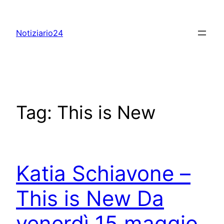
Skip
to
Notiziario24
content
Tag:
This is New
Katia Schiavone –
This is New Da
venerdì 15 maggio