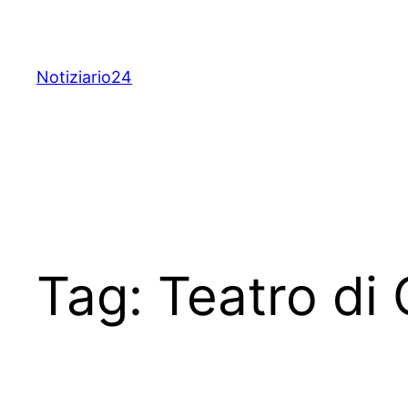
Skip
to
content
Notiziario24
Tag:
Teatro di 