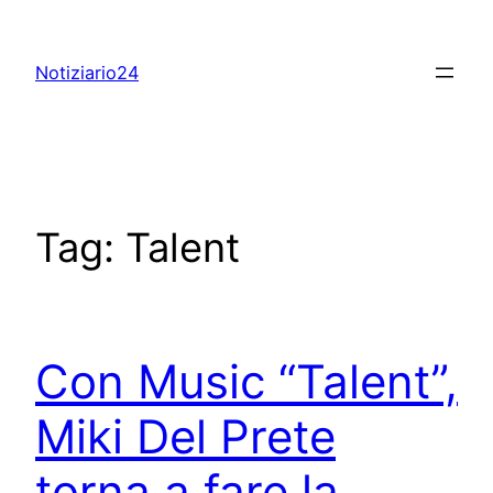
Skip
to
Notiziario24
content
Tag:
Talent
Con Music “Talent”,
Miki Del Prete
torna a fare la