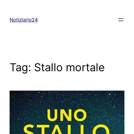
Skip
to
Notiziario24
content
Tag:
Stallo mortale