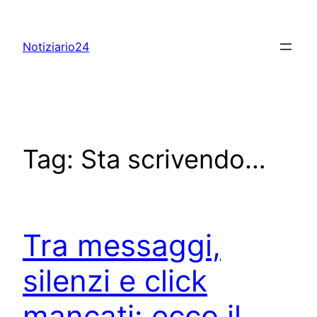
Skip
to
Notiziario24
content
Tag:
Sta scrivendo…
Tra messaggi,
silenzi e click
mancati: ecco il