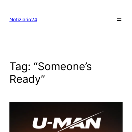
Skip
to
Notiziario24
content
Tag:
“Someone’s
Ready”