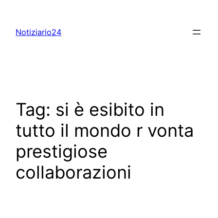
Skip
to
Notiziario24
content
Tag:
si è esibito in
tutto il mondo r vonta
prestigiose
collaborazioni