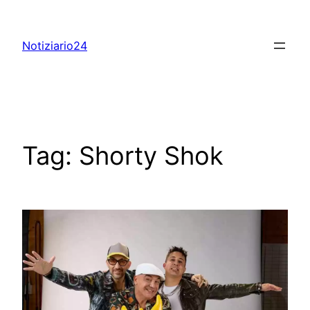
Skip
to
Notiziario24
content
Tag:
Shorty Shok