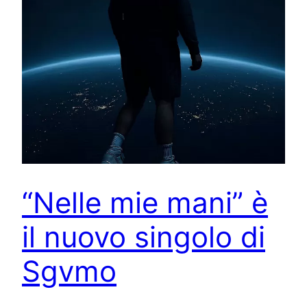
“Nelle mie mani” è
il nuovo singolo di
Sgvmo