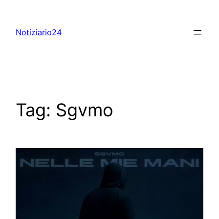
Skip
to
Notiziario24
content
Tag:
Sgvmo