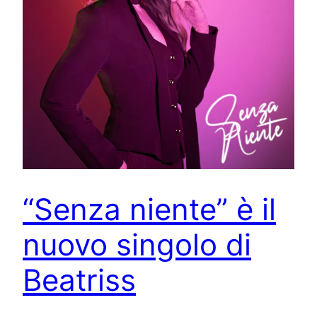
“Senza niente” è il
nuovo singolo di
Beatriss