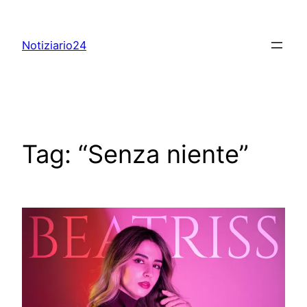
Skip
to
Notiziario24
content
Tag:
“Senza niente”