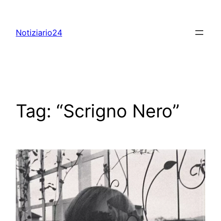
Skip
to
Notiziario24
content
Tag:
“Scrigno Nero”