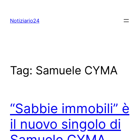
Skip
to
Notiziario24
content
Tag:
Samuele CYMA
“Sabbie immobili” è
il nuovo singolo di
Samuele CYMA