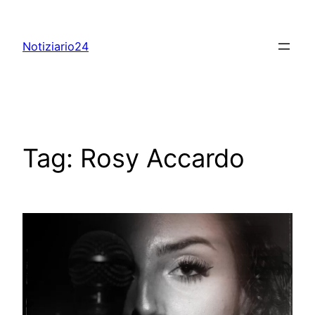
Skip
to
Notiziario24
content
Tag:
Rosy Accardo