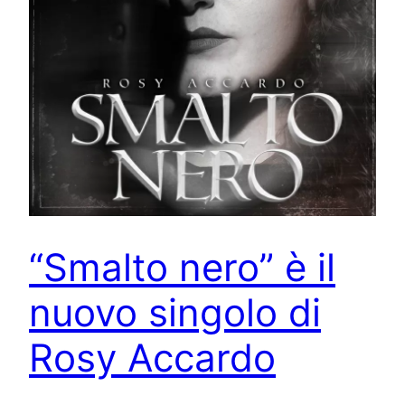
“Smalto nero” è il
nuovo singolo di
Rosy Accardo