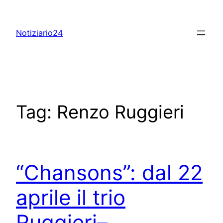
Skip
to
Notiziario24
content
Tag:
Renzo Ruggieri
“Chansons”: dal 22
aprile il trio
Ruggieri–