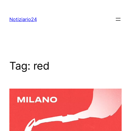
Skip
to
Notiziario24
content
Tag:
red