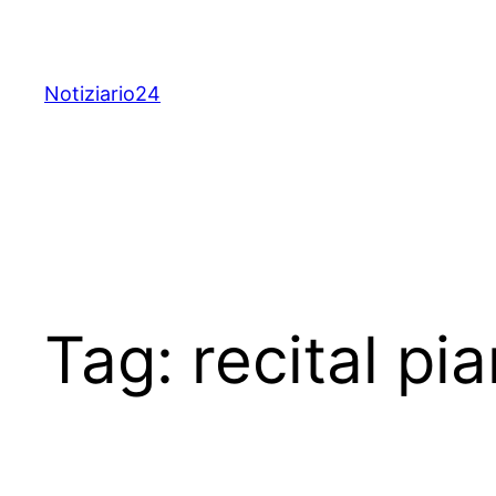
Skip
to
content
Notiziario24
Tag:
recital pia