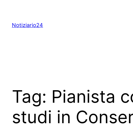
Skip
to
content
Notiziario24
Tag:
Pianista 
studi in Conse