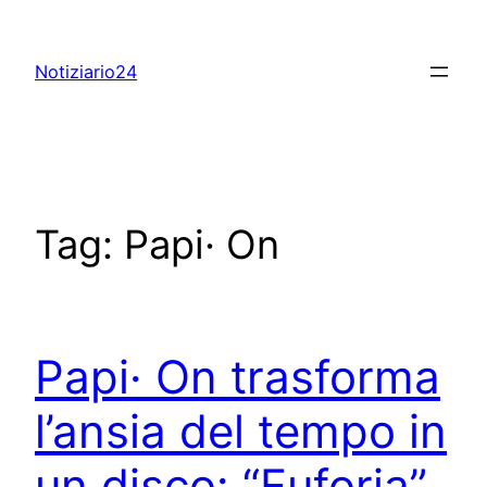
Skip
to
Notiziario24
content
Tag:
Papi· On
Papi· On trasforma
l’ansia del tempo in
un disco: “Euforia”