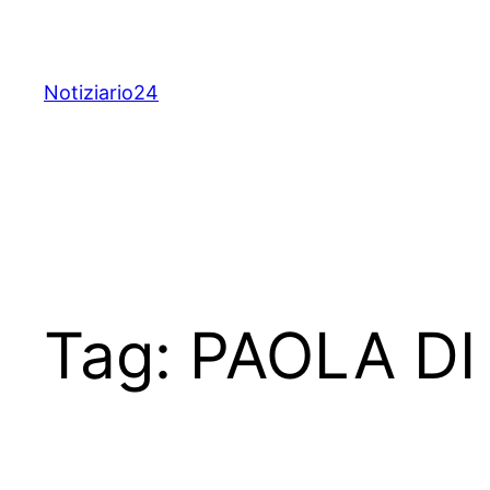
Skip
to
content
Notiziario24
Tag:
PAOLA DI