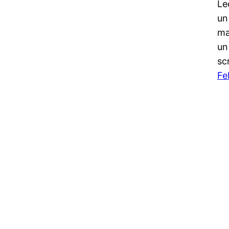
Le
un
ma
un
sc
Fe
Notiziario24