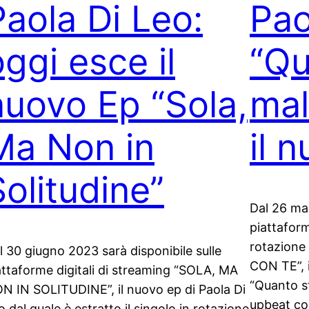
Paola Di Leo:
Pao
oggi esce il
“Qu
nuovo Ep “Sola,
mal
Ma Non in
il 
Solitudine”
Dal 26 mag
piattaform
rotazion
l 30 giugno 2023 sarà disponibile sulle
CON TE”, i
attaforme digitali di streaming “SOLA, MA
“Quanto s
N IN SOLITUDINE”, il nuovo ep di Paola Di
upbeat co
o dal quale è estratto il singolo in rotazione