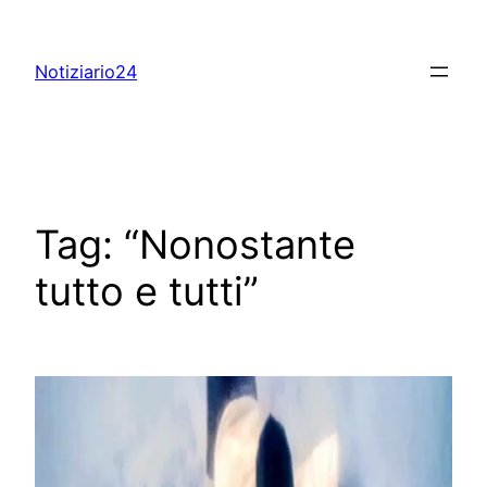
Skip
to
Notiziario24
content
Tag:
“Nonostante
tutto e tutti”