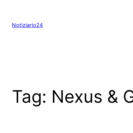
Skip
to
content
Notiziario24
Tag:
Nexus & 