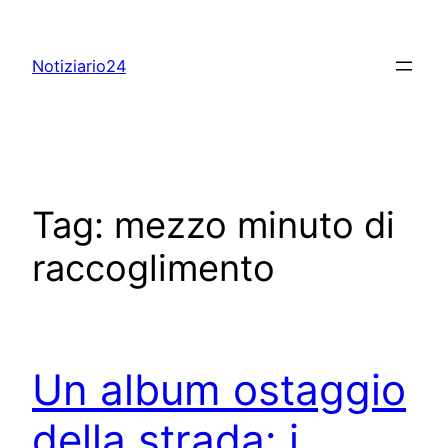
Skip
to
Notiziario24
content
Tag:
mezzo minuto di
raccoglimento
Un album ostaggio
della strada: i