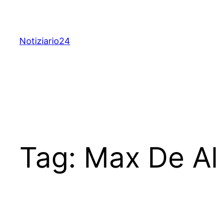
Skip
to
content
Notiziario24
Tag:
Max De A