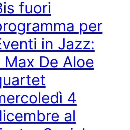
is fuori
programma per
Eventi in Jazz:
il Max De Aloe
quartet
mercoledì 4
dicembre al