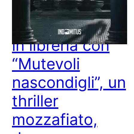
Mariano
Sabatini torna
in libreria con
“Mutevoli
nascondigli”, un
thriller
mozzafiato,