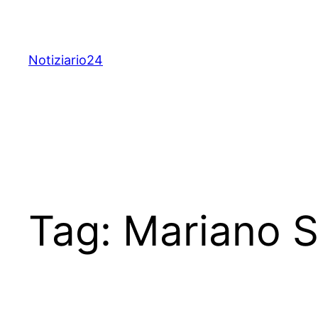
Skip
to
content
Notiziario24
Tag:
Mariano S