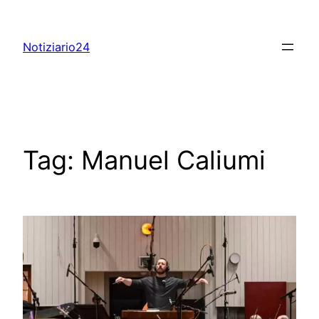
Skip
to
Notiziario24
content
Tag:
Manuel Caliumi