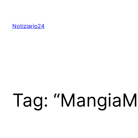
Skip
to
content
Notiziario24
Tag:
“MangiaM