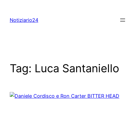
Skip
to
Notiziario24
content
Tag:
Luca Santaniello