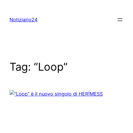
Skip
to
Notiziario24
content
Tag:
“Loop”