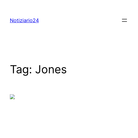
Skip
to
Notiziario24
content
Tag:
Jones