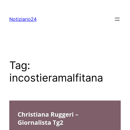
Skip
to
Notiziario24
content
Tag:
incostieramalfitana