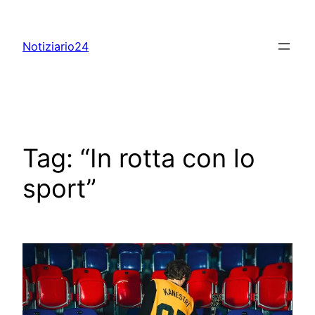
Skip
to
Notiziario24
content
Tag:
“In rotta con lo
sport”