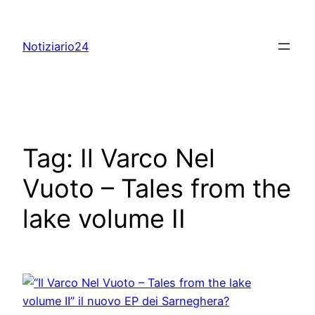
Skip
to
Notiziario24
content
Tag:
Il Varco Nel
Vuoto – Tales from the
lake volume II