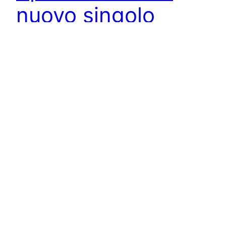
nuovo singolo
Il Sogno della Crisalide torna sulle scene musicali
annunciando la pubblicazione del suo nuovo
singolo “Ipocondria”, disponibile su tutte le
principali piattaforme di streaming a partire dal 5
Aprile per Gallia Music. Il brano sarà presentato
dal vivo il 4 Aprile al Monk di Roma in uno
showcase di apertura al concerto di Artù.
“Ipocondria”…
April 2, 2024