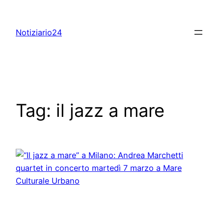
Skip
to
Notiziario24
content
Tag:
il jazz a mare