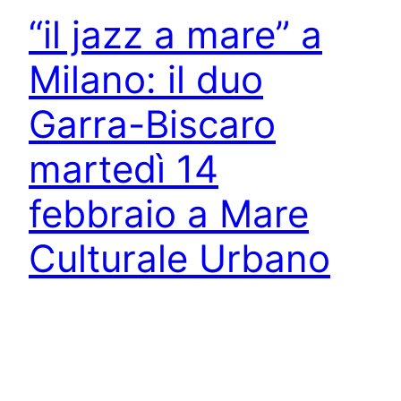
“il jazz a mare” a
Milano: il duo
Garra-Biscaro
martedì 14
febbraio a Mare
Culturale Urbano
MILANO – Il clarinetto di Arturo Garra,
la chitarra di Yuri Biscaro: è un duo particolare
quello che si esibirà martedì 14 febbraio
a Cascina Torrette, a Milano, nell’ambito della