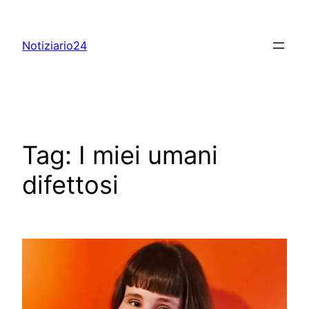
Skip
to
Notiziario24
content
Tag:
I miei umani
difettosi